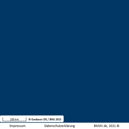
100 km
© Geobasis-DE / BKG 2015
Impressum
Datenschutzerklärung
BMWi.de, 2021 ©