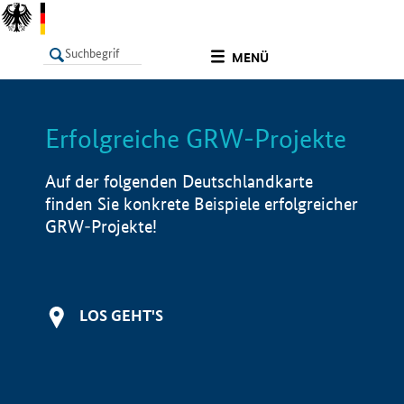
undefined
MENÜ
Erfolgreiche GRW-Projekte
LISTE
Filter
Info
Auf der folgenden Deutschlandkarte
finden Sie konkrete Beispiele erfolgreicher
GRW-Projekte!
LOS GEHT'S