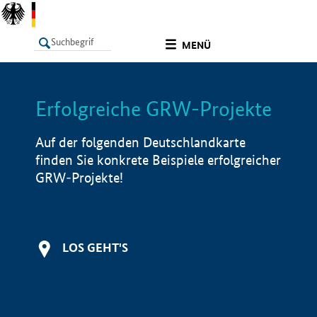
undefined
MENÜ
Erfolgreiche GRW-Projekte
LISTE
Filter
Info
Auf der folgenden Deutschlandkarte
finden Sie konkrete Beispiele erfolgreicher
GRW-Projekte!
LOS GEHT'S