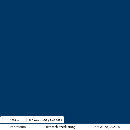
100 km
© Geobasis-DE / BKG 2015
Impressum
Datenschutzerklärung
BMWi.de, 2021 ©