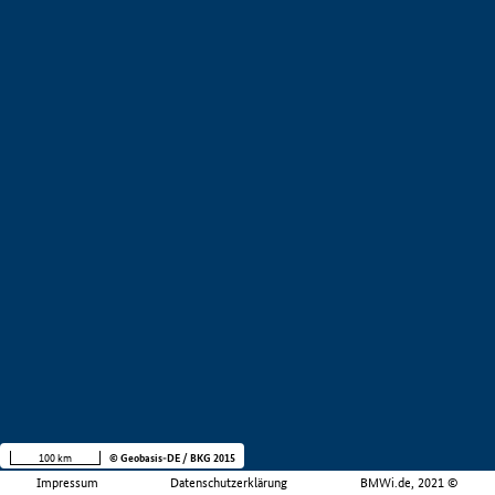
100 km
© Geobasis-DE / BKG 2015
Impressum
Datenschutzerklärung
BMWi.de, 2021 ©