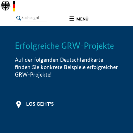
undefined
MENÜ
Erfolgreiche GRW-Projekte
LISTE
Filter
Info
Auf der folgenden Deutschlandkarte
finden Sie konkrete Beispiele erfolgreicher
GRW-Projekte!
LOS GEHT'S