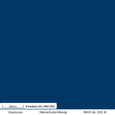
100 km
© Geobasis-DE / BKG 2015
Impressum
Datenschutzerklärung
BMWi.de, 2021 ©