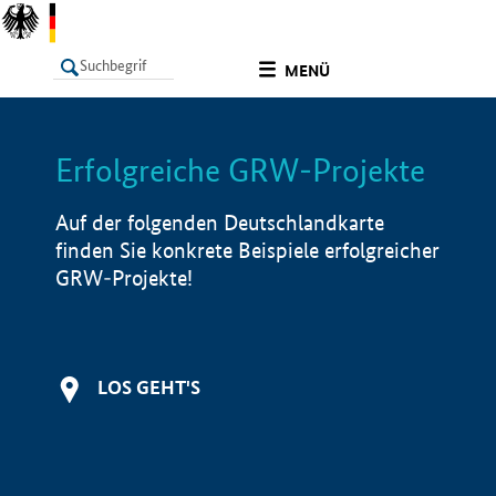
undefined
MENÜ
Erfolgreiche GRW-Projekte
LISTE
Filter
Info
Auf der folgenden Deutschlandkarte
finden Sie konkrete Beispiele erfolgreicher
GRW-Projekte!
LOS GEHT'S