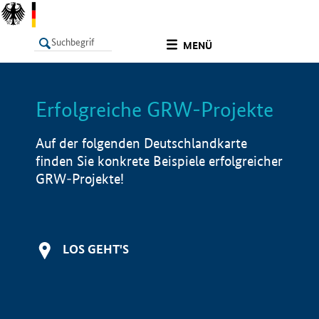
undefined
MENÜ
Erfolgreiche GRW-Projekte
LISTE
Filter
Info
Auf der folgenden Deutschlandkarte
finden Sie konkrete Beispiele erfolgreicher
GRW-Projekte!
LOS GEHT'S