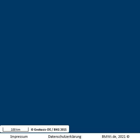
100 km
© Geobasis-DE / BKG 2015
Impressum
Datenschutzerklärung
BMWi.de, 2021 ©