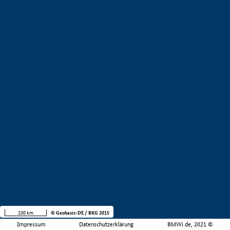
100 km
© Geobasis-DE / BKG 2015
Impressum
Datenschutzerklärung
BMWi.de, 2021 ©