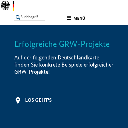
undefined
MENÜ
Erfolgreiche GRW-Projekte
LISTE
Filter
Info
Auf der folgenden Deutschlandkarte
finden Sie konkrete Beispiele erfolgreicher
GRW-Projekte!
LOS GEHT'S