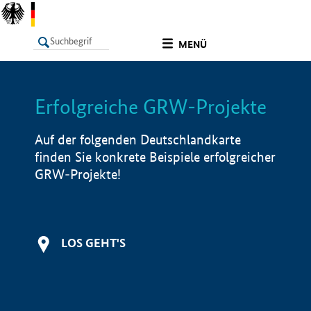
undefined
MENÜ
Erfolgreiche GRW-Projekte
LISTE
Filter
Info
Auf der folgenden Deutschlandkarte
finden Sie konkrete Beispiele erfolgreicher
GRW-Projekte!
LOS GEHT'S