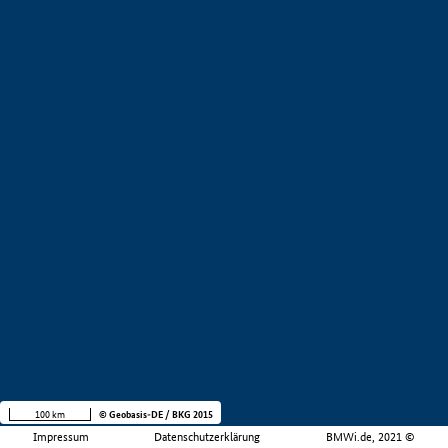
100 km
© Geobasis-DE / BKG 2015
Impressum
Datenschutzerklärung
BMWi.de, 2021 ©