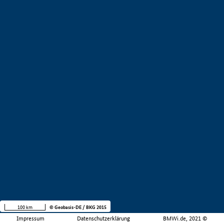
100 km
© Geobasis-DE / BKG 2015
Impressum
Datenschutzerklärung
BMWi.de, 2021 ©