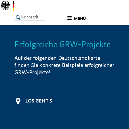
undefined
MENÜ
Erfolgreiche GRW-Projekte
LISTE
Filter
Info
Auf der folgenden Deutschlandkarte
finden Sie konkrete Beispiele erfolgreicher
GRW-Projekte!
LOS GEHT'S