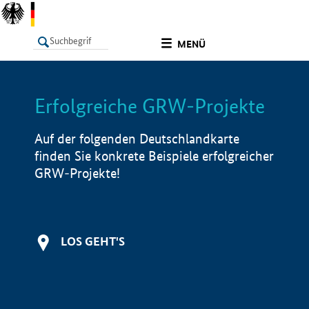
undefined
MENÜ
Erfolgreiche GRW-Projekte
LISTE
Filter
Info
Auf der folgenden Deutschlandkarte
finden Sie konkrete Beispiele erfolgreicher
GRW-Projekte!
LOS GEHT'S