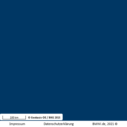
100 km
© Geobasis-DE / BKG 2015
Impressum
Datenschutzerklärung
BMWi.de, 2021 ©