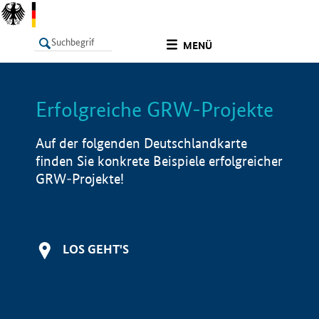
undefined
MENÜ
Erfolgreiche GRW-Projekte
LISTE
Filter
Info
Auf der folgenden Deutschlandkarte
finden Sie konkrete Beispiele erfolgreicher
GRW-Projekte!
LOS GEHT'S