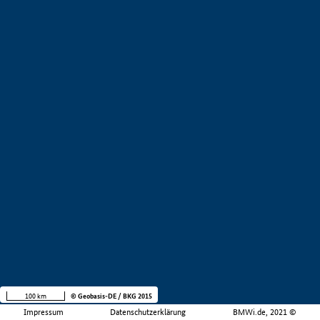
100 km
© Geobasis-DE / BKG 2015
Impressum
Datenschutzerklärung
BMWi.de, 2021 ©