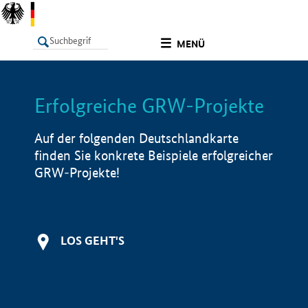
undefined
MENÜ
Erfolgreiche GRW-Projekte
LISTE
Filter
Info
Auf der folgenden Deutschlandkarte
finden Sie konkrete Beispiele erfolgreicher
GRW-Projekte!
LOS GEHT'S