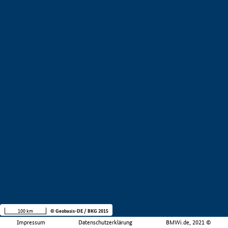
100 km
© Geobasis-DE / BKG 2015
Impressum
Datenschutzerklärung
BMWi.de, 2021 ©