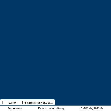
100 km
© Geobasis-DE / BKG 2015
Impressum
Datenschutzerklärung
BMWi.de, 2021 ©