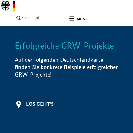
undefined
MENÜ
Erfolgreiche GRW-Projekte
LISTE
Filter
Info
Auf der folgenden Deutschlandkarte
finden Sie konkrete Beispiele erfolgreicher
GRW-Projekte!
LOS GEHT'S