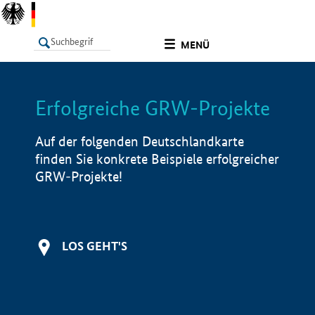
undefined
MENÜ
Erfolgreiche GRW-Projekte
LISTE
Filter
Info
Auf der folgenden Deutschlandkarte
finden Sie konkrete Beispiele erfolgreicher
GRW-Projekte!
LOS GEHT'S