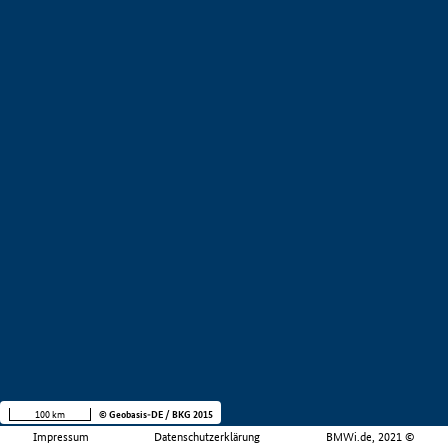
100 km
© Geobasis-DE / BKG 2015
Impressum
Datenschutzerklärung
BMWi.de, 2021 ©