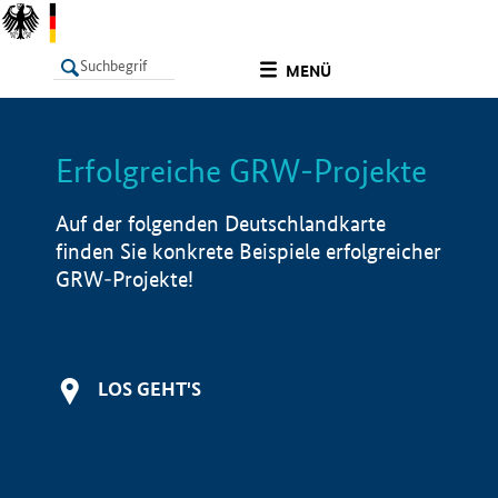
undefined
MENÜ
Erfolgreiche GRW-Projekte
LISTE
Filter
Info
Auf der folgenden Deutschlandkarte
finden Sie konkrete Beispiele erfolgreicher
GRW-Projekte!
LOS GEHT'S