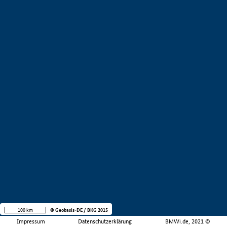
100 km
© Geobasis-DE / BKG 2015
Impressum
Datenschutzerklärung
BMWi.de, 2021 ©