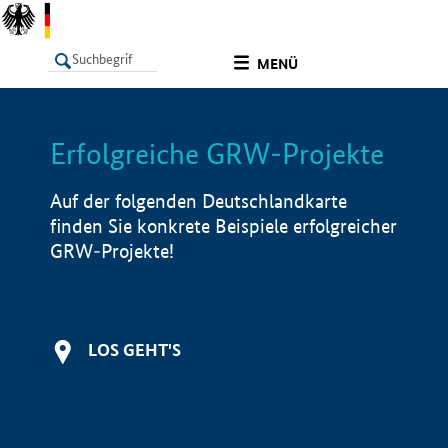
undefined
MENÜ
Erfolgreiche GRW-Projekte
LISTE
Filter
Info
Auf der folgenden Deutschlandkarte
finden Sie konkrete Beispiele erfolgreicher
GRW-Projekte!
LOS GEHT'S