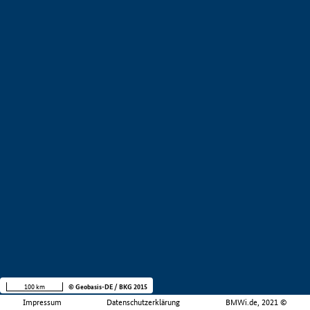
100 km
© Geobasis-DE / BKG 2015
Impressum
Datenschutzerklärung
BMWi.de, 2021 ©