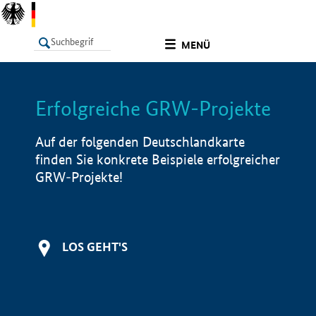
undefined
MENÜ
Erfolgreiche GRW-Projekte
LISTE
Filter
Info
Auf der folgenden Deutschlandkarte
finden Sie konkrete Beispiele erfolgreicher
GRW-Projekte!
LOS GEHT'S