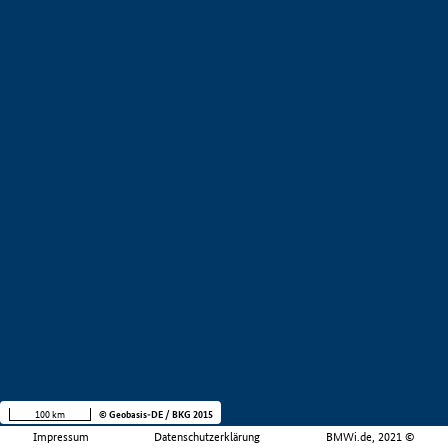
100 km
© Geobasis-DE / BKG 2015
Impressum
Datenschutzerklärung
BMWi.de, 2021 ©