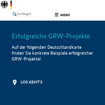
undefined
MENÜ
Erfolgreiche GRW-Projekte
LISTE
Filter
Info
Auf der folgenden Deutschlandkarte
finden Sie konkrete Beispiele erfolgreicher
GRW-Projekte!
LOS GEHT'S