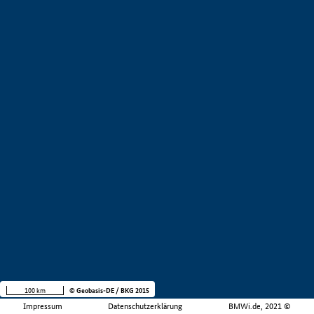
100 km
© Geobasis-DE / BKG 2015
Impressum
Datenschutzerklärung
BMWi.de, 2021 ©