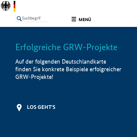
undefined
MENÜ
Erfolgreiche GRW-Projekte
LISTE
Filter
Info
Auf der folgenden Deutschlandkarte
finden Sie konkrete Beispiele erfolgreicher
GRW-Projekte!
LOS GEHT'S