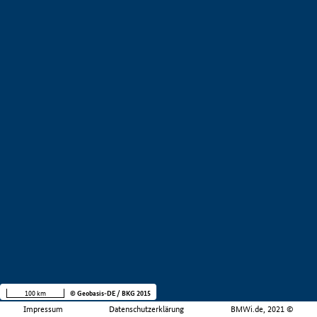
100 km
© Geobasis-DE / BKG 2015
Impressum
Datenschutzerklärung
BMWi.de, 2021 ©