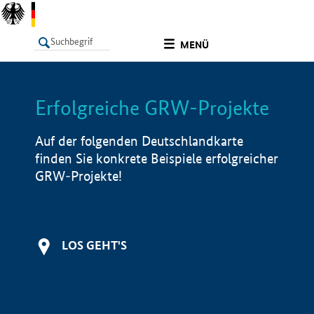
undefined
MENÜ
Erfolgreiche GRW-Projekte
LISTE
Filter
Info
Auf der folgenden Deutschlandkarte
finden Sie konkrete Beispiele erfolgreicher
GRW-Projekte!
LOS GEHT'S