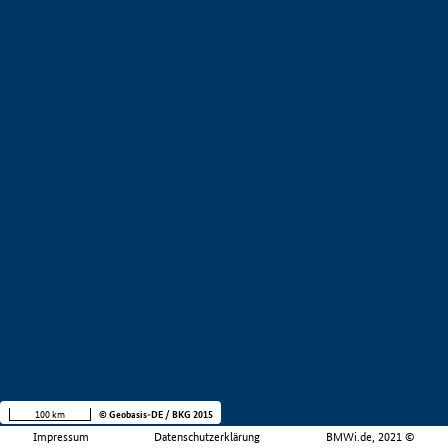
100 km
© Geobasis-DE / BKG 2015
Impressum
Datenschutzerklärung
BMWi.de, 2021 ©