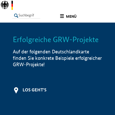
undefined
MENÜ
Erfolgreiche GRW-Projekte
LISTE
Filter
Info
Auf der folgenden Deutschlandkarte
finden Sie konkrete Beispiele erfolgreicher
GRW-Projekte!
LOS GEHT'S