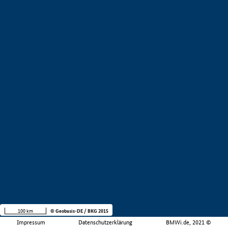
100 km
© Geobasis-DE / BKG 2015
Impressum
Datenschutzerklärung
BMWi.de, 2021 ©