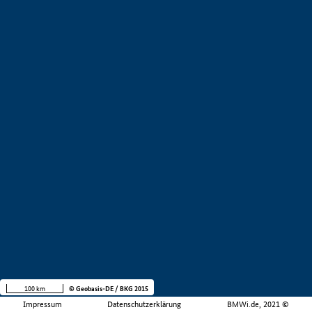
100 km
© Geobasis-DE / BKG 2015
Impressum
Datenschutzerklärung
BMWi.de, 2021 ©