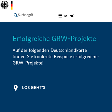
undefined
MENÜ
Erfolgreiche GRW-Projekte
LISTE
Filter
Info
Auf der folgenden Deutschlandkarte
finden Sie konkrete Beispiele erfolgreicher
GRW-Projekte!
LOS GEHT'S