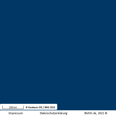
100 km
© Geobasis-DE / BKG 2015
Impressum
Datenschutzerklärung
BMWi.de, 2021 ©