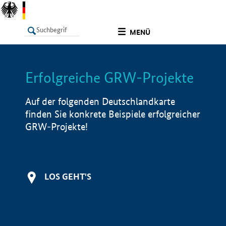
undefined
MENÜ
Erfolgreiche GRW-Projekte
LISTE
Filter
Info
Auf der folgenden Deutschlandkarte
finden Sie konkrete Beispiele erfolgreicher
GRW-Projekte!
LOS GEHT'S