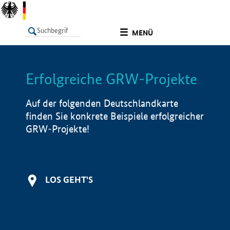
undefined
MENÜ
Erfolgreiche GRW-Projekte
LISTE
Filter
Info
Auf der folgenden Deutschlandkarte
finden Sie konkrete Beispiele erfolgreicher
GRW-Projekte!
LOS GEHT'S