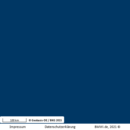
100 km
© Geobasis-DE / BKG 2015
Impressum
Datenschutzerklärung
BMWi.de, 2021 ©