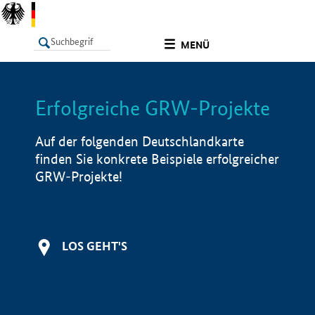
undefined
MENÜ
Erfolgreiche GRW-Projekte
LISTE
Filter
Info
Auf der folgenden Deutschlandkarte
finden Sie konkrete Beispiele erfolgreicher
GRW-Projekte!
LOS GEHT'S