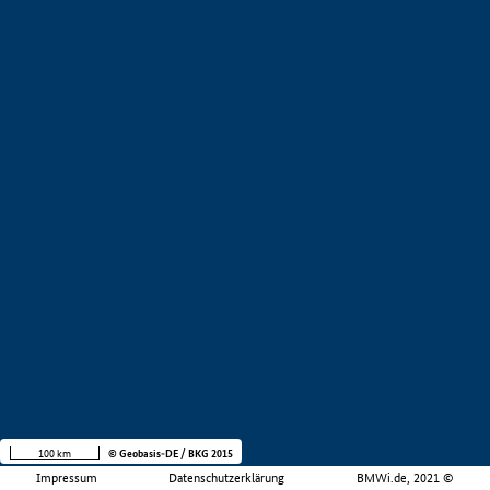
100 km
© Geobasis-DE / BKG 2015
Impressum
Datenschutzerklärung
BMWi.de, 2021 ©