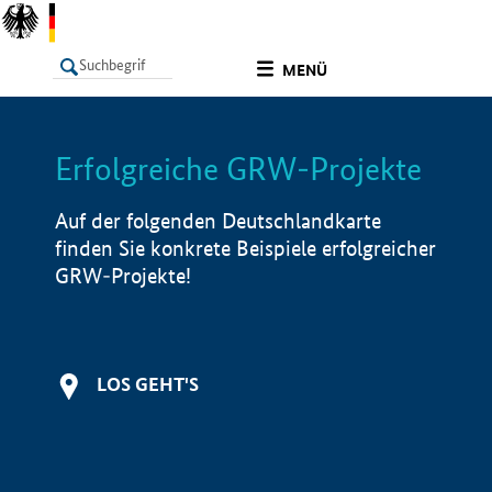
undefined
MENÜ
Erfolgreiche GRW-Projekte
LISTE
Filter
Info
Auf der folgenden Deutschlandkarte
finden Sie konkrete Beispiele erfolgreicher
GRW-Projekte!
LOS GEHT'S