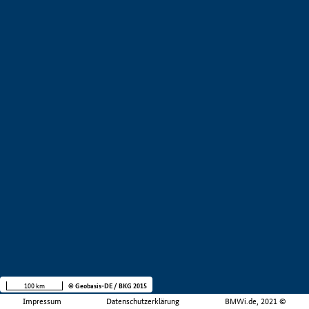
100 km
© Geobasis-DE / BKG 2015
Impressum
Datenschutzerklärung
BMWi.de, 2021 ©