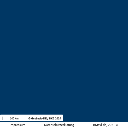
100 km
© Geobasis-DE / BKG 2015
Impressum
Datenschutzerklärung
BMWi.de, 2021 ©