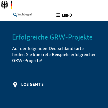
undefined
MENÜ
Erfolgreiche GRW-Projekte
LISTE
Filter
Info
Auf der folgenden Deutschlandkarte
finden Sie konkrete Beispiele erfolgreicher
GRW-Projekte!
LOS GEHT'S