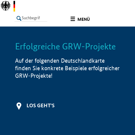
undefined
MENÜ
Erfolgreiche GRW-Projekte
LISTE
Filter
Info
Auf der folgenden Deutschlandkarte
finden Sie konkrete Beispiele erfolgreicher
GRW-Projekte!
LOS GEHT'S