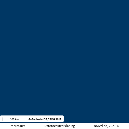
100 km
© Geobasis-DE / BKG 2015
Impressum
Datenschutzerklärung
BMWi.de, 2021 ©