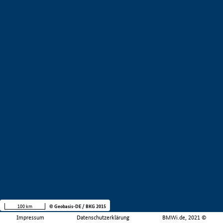
100 km
© Geobasis-DE / BKG 2015
Impressum
Datenschutzerklärung
BMWi.de, 2021 ©