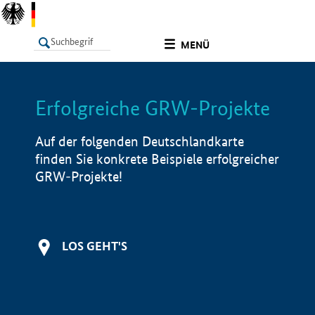
undefined
MENÜ
Erfolgreiche GRW-Projekte
LISTE
Filter
Info
Auf der folgenden Deutschlandkarte
finden Sie konkrete Beispiele erfolgreicher
GRW-Projekte!
LOS GEHT'S