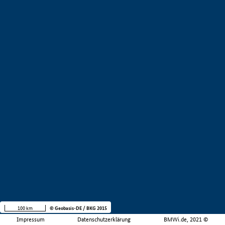
100 km
© Geobasis-DE / BKG 2015
Impressum
Datenschutzerklärung
BMWi.de, 2021 ©