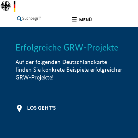
undefined
MENÜ
Erfolgreiche GRW-Projekte
LISTE
Filter
Info
Auf der folgenden Deutschlandkarte
finden Sie konkrete Beispiele erfolgreicher
GRW-Projekte!
LOS GEHT'S