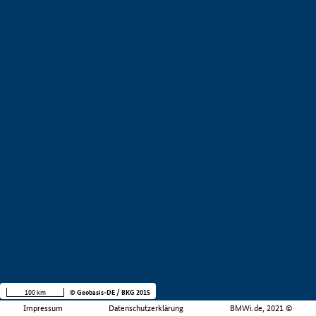
100 km
© Geobasis-DE / BKG 2015
Impressum
Datenschutzerklärung
BMWi.de, 2021 ©