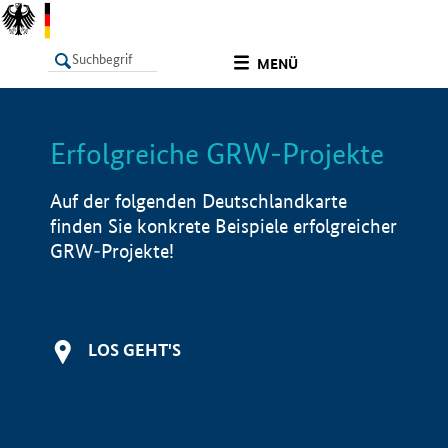
undefined
MENÜ
Erfolgreiche GRW-Projekte
LISTE
Filter
Info
Auf der folgenden Deutschlandkarte
finden Sie konkrete Beispiele erfolgreicher
GRW-Projekte!
LOS GEHT'S