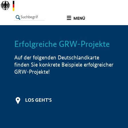
undefined
MENÜ
Erfolgreiche GRW-Projekte
LISTE
Filter
Info
Auf der folgenden Deutschlandkarte
finden Sie konkrete Beispiele erfolgreicher
GRW-Projekte!
LOS GEHT'S