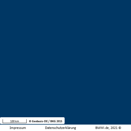
100 km
© Geobasis-DE / BKG 2015
Impressum
Datenschutzerklärung
BMWi.de, 2021 ©