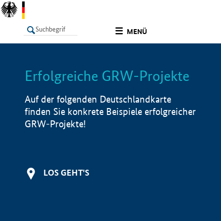
undefined
MENÜ
Erfolgreiche GRW-Projekte
LISTE
Filter
Info
Auf der folgenden Deutschlandkarte
finden Sie konkrete Beispiele erfolgreicher
GRW-Projekte!
LOS GEHT'S