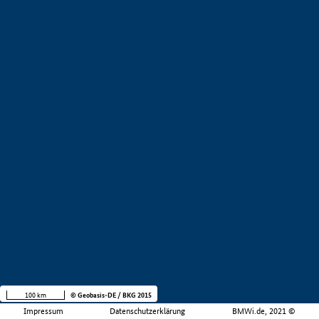
100 km
© Geobasis-DE / BKG 2015
Impressum
Datenschutzerklärung
BMWi.de, 2021 ©