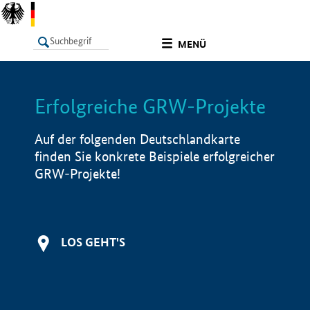
undefined
MENÜ
Erfolgreiche GRW-Projekte
LISTE
Filter
Info
Auf der folgenden Deutschlandkarte
finden Sie konkrete Beispiele erfolgreicher
GRW-Projekte!
LOS GEHT'S