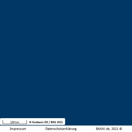
100 km
© Geobasis-DE / BKG 2015
Impressum
Datenschutzerklärung
BMWi.de, 2021 ©