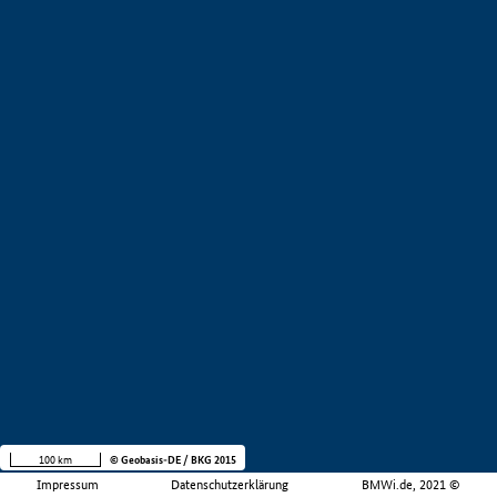
100 km
© Geobasis-DE / BKG 2015
Impressum
Datenschutzerklärung
BMWi.de, 2021 ©