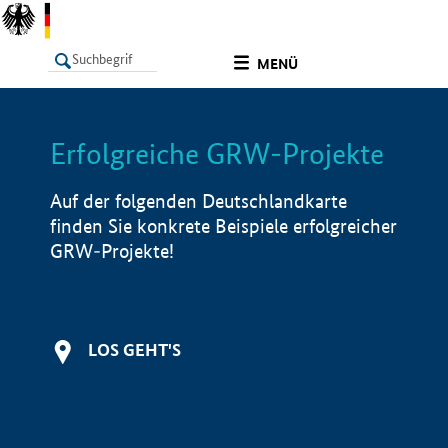
undefined
MENÜ
Erfolgreiche GRW-Projekte
LISTE
Filter
Info
Auf der folgenden Deutschlandkarte
finden Sie konkrete Beispiele erfolgreicher
GRW-Projekte!
LOS GEHT'S