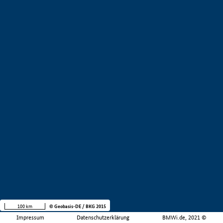
100 km
© Geobasis-DE / BKG 2015
Impressum
Datenschutzerklärung
BMWi.de, 2021 ©