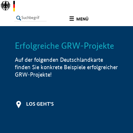
undefined
MENÜ
Erfolgreiche GRW-Projekte
LISTE
Filter
Info
Auf der folgenden Deutschlandkarte
finden Sie konkrete Beispiele erfolgreicher
GRW-Projekte!
LOS GEHT'S