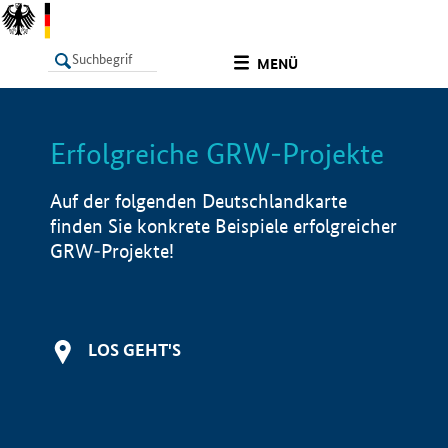
undefined
MENÜ
Erfolgreiche GRW-Projekte
LISTE
Filter
Info
Auf der folgenden Deutschlandkarte
finden Sie konkrete Beispiele erfolgreicher
GRW-Projekte!
LOS GEHT'S