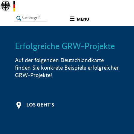
undefined
MENÜ
Erfolgreiche GRW-Projekte
LISTE
Filter
Info
Auf der folgenden Deutschlandkarte
finden Sie konkrete Beispiele erfolgreicher
GRW-Projekte!
LOS GEHT'S