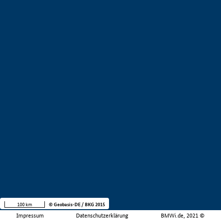
100 km
© Geobasis-DE / BKG 2015
Impressum
Datenschutzerklärung
BMWi.de, 2021 ©