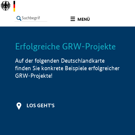
undefined
MENÜ
Erfolgreiche GRW-Projekte
LISTE
Filter
Info
Auf der folgenden Deutschlandkarte
finden Sie konkrete Beispiele erfolgreicher
GRW-Projekte!
LOS GEHT'S