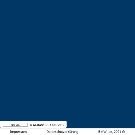
100 km
© Geobasis-DE / BKG 2015
Impressum
Datenschutzerklärung
BMWi.de, 2021 ©