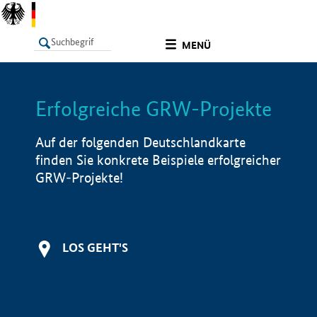
undefined
MENÜ
Erfolgreiche GRW-Projekte
LISTE
Filter
Info
Auf der folgenden Deutschlandkarte
finden Sie konkrete Beispiele erfolgreicher
GRW-Projekte!
LOS GEHT'S