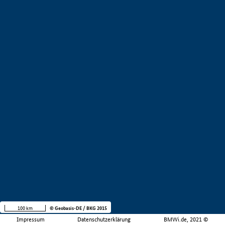
100 km
© Geobasis-DE / BKG 2015
Impressum
Datenschutzerklärung
BMWi.de, 2021 ©