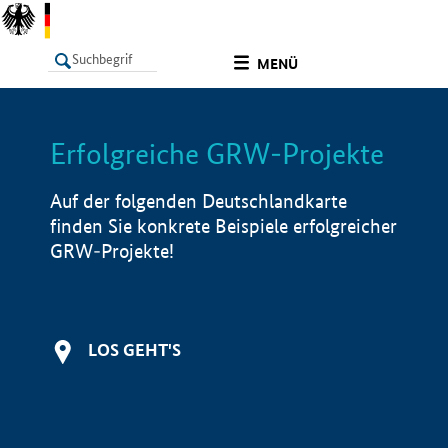
undefined
MENÜ
Erfolgreiche GRW-Projekte
LISTE
Filter
Info
Auf der folgenden Deutschlandkarte
finden Sie konkrete Beispiele erfolgreicher
GRW-Projekte!
LOS GEHT'S