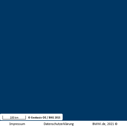
100 km
© Geobasis-DE / BKG 2015
Impressum
Datenschutzerklärung
BMWi.de, 2021 ©