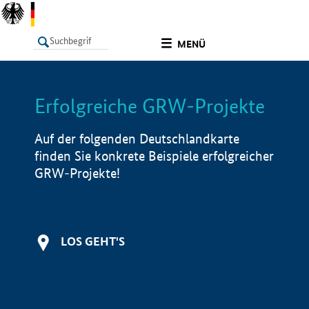
undefined
MENÜ
Erfolgreiche GRW-Projekte
LISTE
Filter
Info
Auf der folgenden Deutschlandkarte
finden Sie konkrete Beispiele erfolgreicher
GRW-Projekte!
LOS GEHT'S