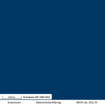
100 km
© Geobasis-DE / BKG 2015
Impressum
Datenschutzerklärung
BMWi.de, 2021 ©