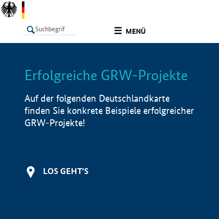
undefined
MENÜ
Erfolgreiche GRW-Projekte
LISTE
Filter
Info
Auf der folgenden Deutschlandkarte
finden Sie konkrete Beispiele erfolgreicher
GRW-Projekte!
LOS GEHT'S