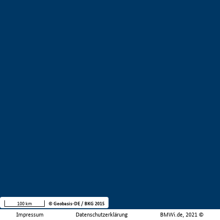
100 km
© Geobasis-DE / BKG 2015
Impressum
Datenschutzerklärung
BMWi.de, 2021 ©