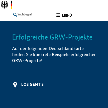
undefined
MENÜ
Erfolgreiche GRW-Projekte
LISTE
Filter
Info
Auf der folgenden Deutschlandkarte
finden Sie konkrete Beispiele erfolgreicher
GRW-Projekte!
LOS GEHT'S