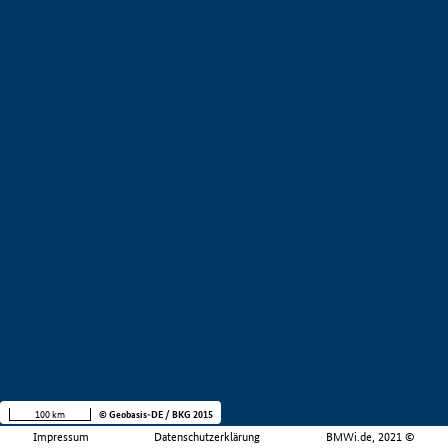
100 km
© Geobasis-DE / BKG 2015
Impressum
Datenschutzerklärung
BMWi.de, 2021 ©