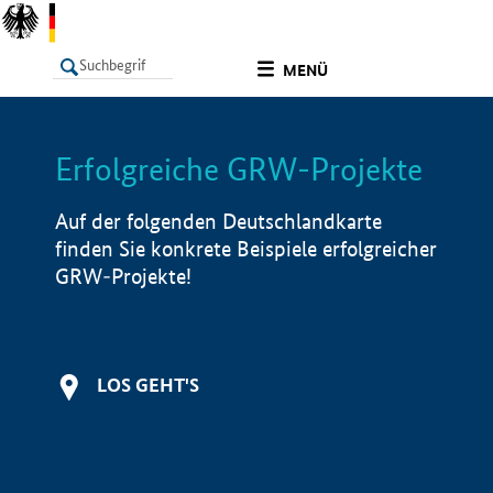
undefined
MENÜ
Erfolgreiche GRW-Projekte
LISTE
Filter
Info
Auf der folgenden Deutschlandkarte
finden Sie konkrete Beispiele erfolgreicher
GRW-Projekte!
LOS GEHT'S