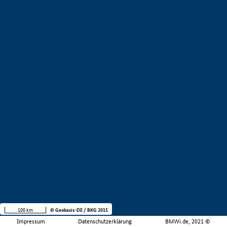
100 km
© Geobasis-DE / BKG 2015
Impressum
Datenschutzerklärung
BMWi.de, 2021 ©