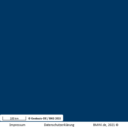
100 km
© Geobasis-DE / BKG 2015
Impressum
Datenschutzerklärung
BMWi.de, 2021 ©