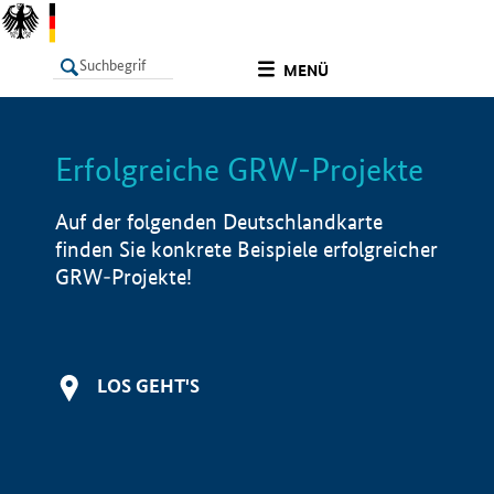
undefined
MENÜ
Erfolgreiche GRW-Projekte
LISTE
Filter
Info
Auf der folgenden Deutschlandkarte
finden Sie konkrete Beispiele erfolgreicher
GRW-Projekte!
LOS GEHT'S