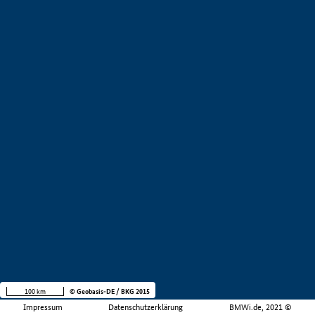
100 km
© Geobasis-DE / BKG 2015
Impressum
Datenschutzerklärung
BMWi.de, 2021 ©