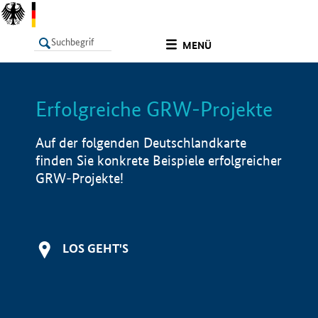
undefined
MENÜ
Erfolgreiche GRW-Projekte
LISTE
Filter
Info
Auf der folgenden Deutschlandkarte
finden Sie konkrete Beispiele erfolgreicher
GRW-Projekte!
LOS GEHT'S