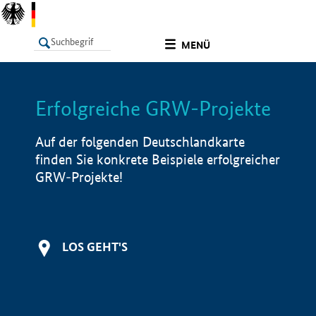
undefined
MENÜ
Erfolgreiche GRW-Projekte
LISTE
Filter
Info
Auf der folgenden Deutschlandkarte
finden Sie konkrete Beispiele erfolgreicher
GRW-Projekte!
LOS GEHT'S