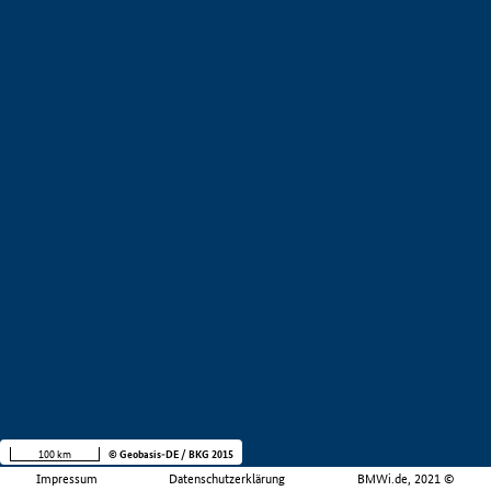
100 km
© Geobasis-DE / BKG 2015
Impressum
Datenschutzerklärung
BMWi.de, 2021 ©