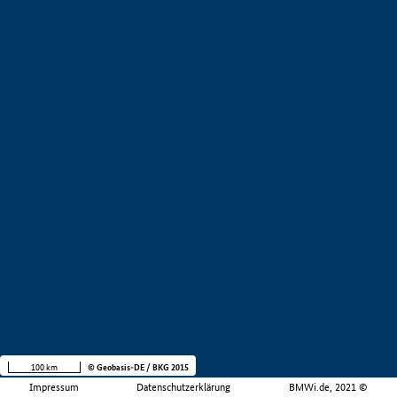
100 km
© Geobasis-DE / BKG 2015
Impressum
Datenschutzerklärung
BMWi.de, 2021 ©