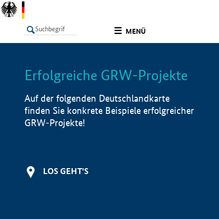
undefined
MENÜ
Erfolgreiche GRW-Projekte
LISTE
Filter
Info
Auf der folgenden Deutschlandkarte
finden Sie konkrete Beispiele erfolgreicher
GRW-Projekte!
LOS GEHT'S