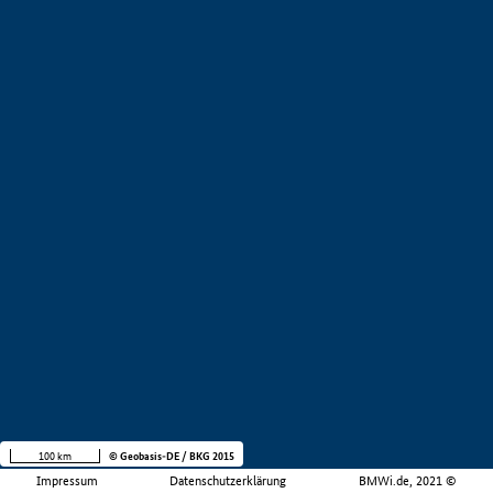
100 km
© Geobasis-DE / BKG 2015
Impressum
Datenschutzerklärung
BMWi.de, 2021 ©