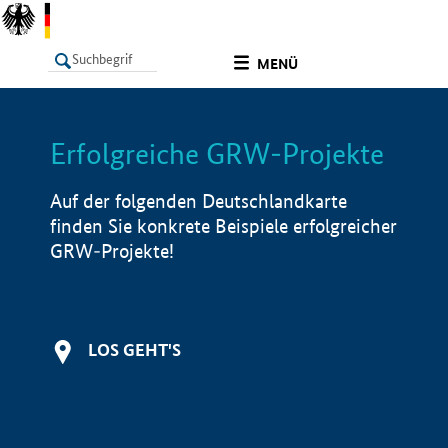
undefined
MENÜ
Erfolgreiche GRW-Projekte
LISTE
Filter
Info
Auf der folgenden Deutschlandkarte
finden Sie konkrete Beispiele erfolgreicher
GRW-Projekte!
LOS GEHT'S