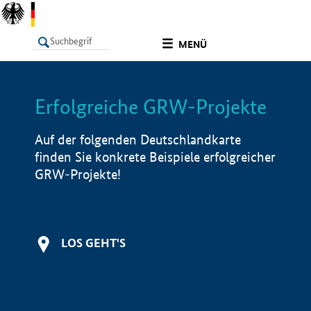
undefined
MENÜ
Erfolgreiche GRW-Projekte
LISTE
Filter
Info
Auf der folgenden Deutschlandkarte
finden Sie konkrete Beispiele erfolgreicher
GRW-Projekte!
LOS GEHT'S