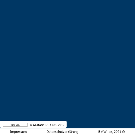
100 km
© Geobasis-DE / BKG 2015
Impressum
Datenschutzerklärung
BMWi.de, 2021 ©